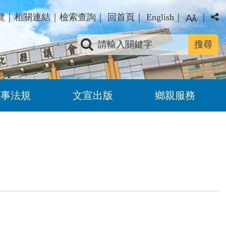
覽
｜
相關連結
｜
檢索查詢
｜
回首頁
｜
English
｜
｜
關鍵字查詢
議事法規
文宣出版
鄉親服務