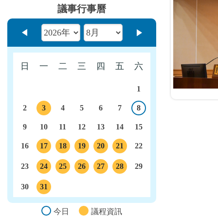
議事行事曆
上個月
下個月
日
一
二
三
四
五
六
1
2
3
4
5
6
7
8
今日
議程
9
10
11
12
13
14
15
16
17
18
19
20
21
22
議程
議程
議程
議程
議程
23
24
25
26
27
28
29
議程
議程
議程
議程
議程
30
31
議程
今日
議程資訊