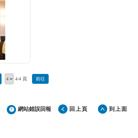
前往
4/4 頁
網站錯誤回報
回上頁
到上面