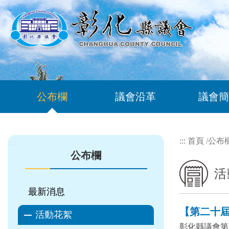
跳到主要內容區塊
公布欄
議會沿革
議會簡
:::
首頁
/
公布
:::
公布欄
活
最新消息
【第二十屆 
活動花絮
彰化縣議會第