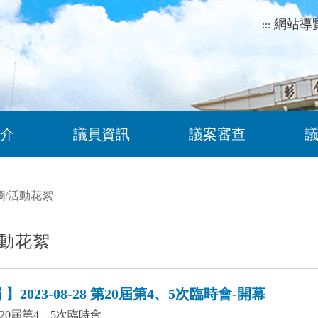
網站導
:::
介
議員資訊
議案審查
欄
/
活動花絮
動花絮
】2023-08-28 第20屆第4、5次臨時會-開幕
20屆第4、5次臨時會