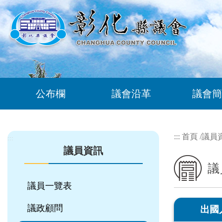
跳到主要內容區塊
公布欄
議會沿革
議會簡
:::
首頁
/
議員
:::
議員資訊
議
議員一覽表
議政顧問
出國