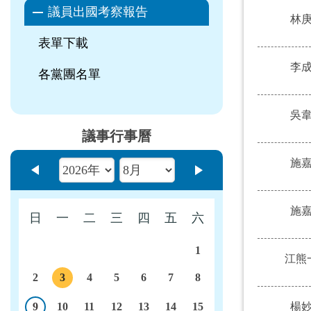
議員出國考察報告
林
表單下載
李
各黨團名單
吳
議事行事曆
施
上個月
下個月
施
日
一
二
三
四
五
六
1
江熊
2
3
4
5
6
7
8
議程
9
10
11
12
13
14
15
楊