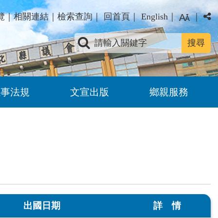
覽
｜
相關連結
｜
檢索查詢
｜
回首頁
｜
English
｜
｜
關鍵字查詢
議事法規
文宣出版
鄉親服務
出國日期
詳 情