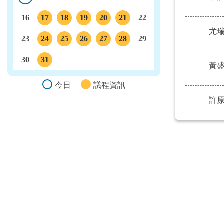
今日
16
17
18
19
20
21
22
尤
議程
議程
議程
議程
議程
23
24
25
26
27
28
29
議程
議程
議程
議程
議程
30
31
黃
議程
今日
議程資訊
許