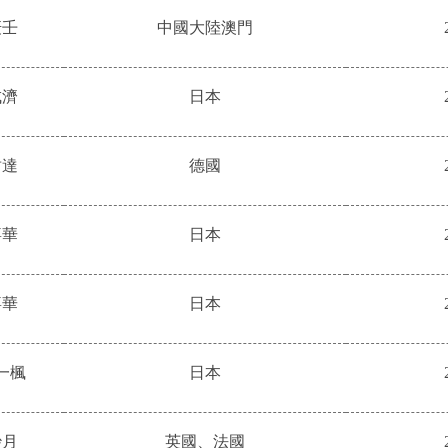
庚壬
中國大陸澳門
成濟
日本
韋達
德國
嘉華
日本
嘉華
日本
一楓
日本
妙月
英國、法國